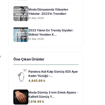
Moda Dünyasında Yükselen
Yıldızlar: 2023'in Trendleri
01 Mar 2026
2023 Yılının En Trendy Giysiler:
Stilinizi Yeniden K...
01 Mar 2026
e
Öne Çıkan Ürünler
Pandora Asil Kalp Gümüş 925 Ayar
Kadın Yüzüğü -...
4,845.99 ₺
Moda Gümüş 3 mm Erkek Alyans -
Kaliteli Gümüş Y...
1,618.99 ₺