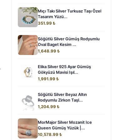
Mıçı Takı Silver Turkuaz Taşı Özel
Tasarım Yüzü...
351.99 ₺
Söğütlü Silver Gümüş Rodyumlu
Oval Baget Kesim ...
1,648.99 ₺
Elika Silver 925 Ayar Gümüş
r
Gökyüzü Mavisi Işıl...
1,991.99 ₺
Söğütlü Silver Beyaz Altın
Rodyumlu Zirkon Taşl...
1,204.99 ₺
MorMajor Silver Mozanit Ice
Queen Gümüş Yüzük |...
10,578.99 ₺