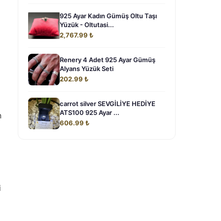
925 Ayar Kadın Gümüş Oltu Taşı
Yüzük - Oltutasi...
2,767.99 ₺
Renery 4 Adet 925 Ayar Gümüş
Alyans Yüzük Seti
202.99 ₺
carrot silver SEVGİLİYE HEDİYE
ATS100 925 Ayar ...
n
606.99 ₺
i