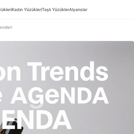
ükleri
Kadın Yüzükleri
Taşlı Yüzükler
Alyanslar
endleri