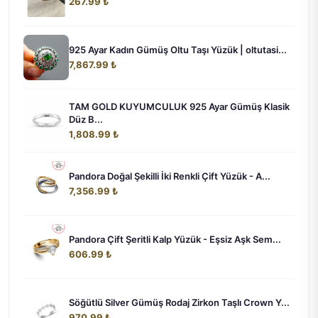
267.99 ₺
925 Ayar Kadın Gümüş Oltu Taşı Yüzük | oltutasi...
7,867.99 ₺
TAM GOLD KUYUMCULUK 925 Ayar Gümüş Klasik
Düz B...
1,808.99 ₺
Pandora Doğal Şekilli İki Renkli Çift Yüzük - A...
7,356.99 ₺
Pandora Çift Şeritli Kalp Yüzük - Eşsiz Aşk Sem...
606.99 ₺
Söğütlü Silver Gümüş Rodaj Zirkon Taşlı Crown Y...
970.99 ₺