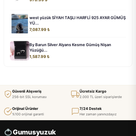
west yüzük SİYAH TAŞLI HARFLİ 925 AYAR GÜMÜŞ
YÜ...
7,087.99 ₺
By Barun Silver Alyans Kesme Gümüş Nişan
Yüzüğü...
1,587.99 ₺
Güvenli Alışveriş
Ücretsiz Kargo
256-bit SSL koruması
2.000 TL üzeri siparişlerde
Orijinal Ürünler
7/24 Destek
%100 orijinal garanti
Her zaman yanınızdayız
Gumusyuzuk