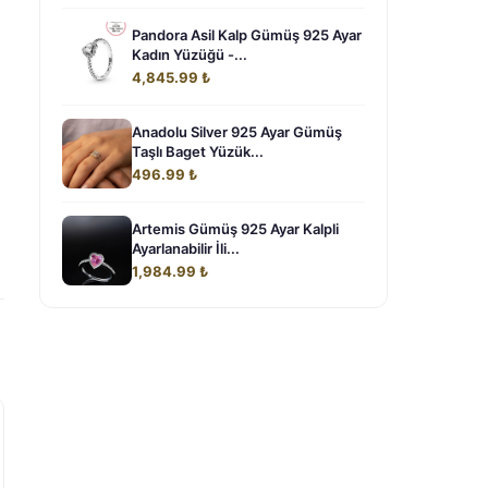
Pandora Asil Kalp Gümüş 925 Ayar
Kadın Yüzüğü -...
4,845.99 ₺
Anadolu Silver 925 Ayar Gümüş
Taşlı Baget Yüzük...
496.99 ₺
Artemis Gümüş 925 Ayar Kalpli
Ayarlanabilir İli...
1,984.99 ₺