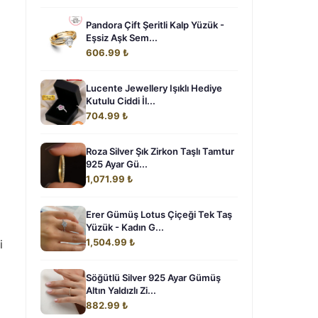
Pandora Çift Şeritli Kalp Yüzük -
Eşsiz Aşk Sem...
606.99 ₺
Lucente Jewellery Işıklı Hediye
Kutulu Ciddi İl...
704.99 ₺
Roza Silver Şık Zirkon Taşlı Tamtur
925 Ayar Gü...
1,071.99 ₺
Erer Gümüş Lotus Çiçeği Tek Taş
Yüzük - Kadın G...
1,504.99 ₺
i
Söğütlü Silver 925 Ayar Gümüş
Altın Yaldızlı Zi...
882.99 ₺