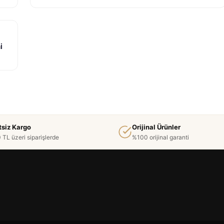
i
tsiz Kargo
Orijinal Ürünler
 TL üzeri siparişlerde
%100 orijinal garanti