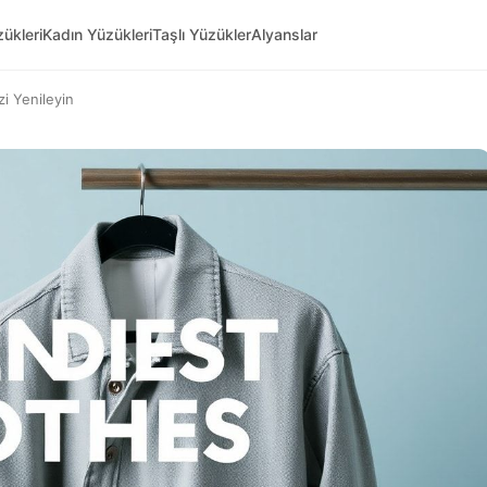
ükleri
Kadın Yüzükleri
Taşlı Yüzükler
Alyanslar
zi Yenileyin