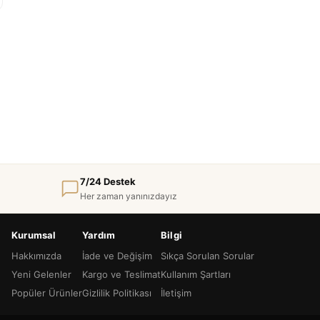
7/24 Destek
Her zaman yanınızdayız
Kurumsal
Yardım
Bilgi
Hakkımızda
İade ve Değişim
Sıkça Sorulan Sorular
Yeni Gelenler
Kargo ve Teslimat
Kullanım Şartları
Popüler Ürünler
Gizlilik Politikası
İletişim