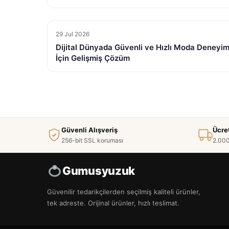
29 Jul 2026
Dijital Dünyada Güvenli ve Hızlı Moda Deneyim
İçin Gelişmiş Çözüm
Güvenli Alışveriş
Ücre
256-bit SSL koruması
2.000
Gumusyuzuk
Güvenilir tedarikçilerden seçilmiş kaliteli ürünler,
tek adreste. Orijinal ürünler, hızlı teslimat.