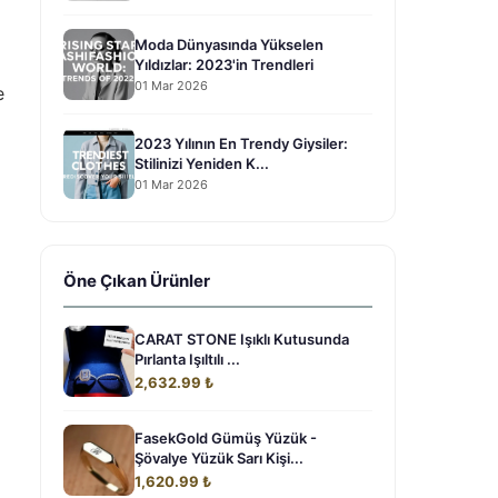
Moda Dünyasında Yükselen
Yıldızlar: 2023'in Trendleri
01 Mar 2026
e
2023 Yılının En Trendy Giysiler:
Stilinizi Yeniden K...
01 Mar 2026
Öne Çıkan Ürünler
CARAT STONE Işıklı Kutusunda
Pırlanta Işıltılı ...
2,632.99 ₺
FasekGold Gümüş Yüzük -
Şövalye Yüzük Sarı Kişi...
1,620.99 ₺