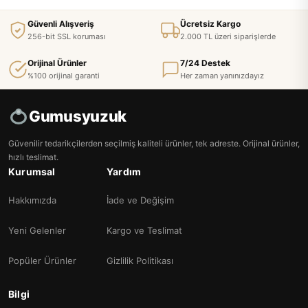
Güvenli Alışveriş
Ücretsiz Kargo
256-bit SSL koruması
2.000 TL üzeri siparişlerde
Orijinal Ürünler
7/24 Destek
%100 orijinal garanti
Her zaman yanınızdayız
Gumusyuzuk
Güvenilir tedarikçilerden seçilmiş kaliteli ürünler, tek adreste. Orijinal ürünler,
hızlı teslimat.
Kurumsal
Yardım
Hakkımızda
İade ve Değişim
Yeni Gelenler
Kargo ve Teslimat
Popüler Ürünler
Gizlilik Politikası
Bilgi