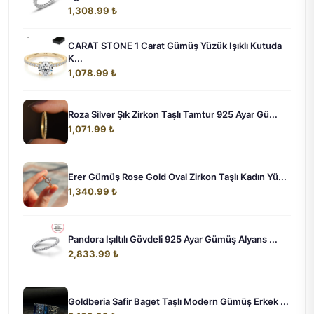
1,308.99 ₺
CARAT STONE 1 Carat Gümüş Yüzük Işıklı Kutuda
K...
1,078.99 ₺
Roza Silver Şık Zirkon Taşlı Tamtur 925 Ayar Gü...
1,071.99 ₺
Erer Gümüş Rose Gold Oval Zirkon Taşlı Kadın Yü...
1,340.99 ₺
Pandora Işıltılı Gövdeli 925 Ayar Gümüş Alyans ...
2,833.99 ₺
Goldberia Safir Baget Taşlı Modern Gümüş Erkek ...