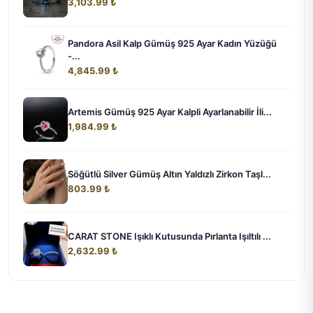
3,103.99 ₺
Pandora Asil Kalp Gümüş 925 Ayar Kadın Yüzüğü
-...
4,845.99 ₺
Artemis Gümüş 925 Ayar Kalpli Ayarlanabilir İli...
1,984.99 ₺
Söğütlü Silver Gümüş Altın Yaldızlı Zirkon Taşl...
803.99 ₺
CARAT STONE Işıklı Kutusunda Pırlanta Işıltılı ...
2,632.99 ₺