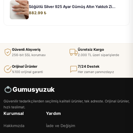
Söğütlü Silver 925 Ayar Gümüş Altın Yaldızlı Zi...
882.99 ₺
Güvenli Alışveriş
Ücretsiz Kargo
256-bit SSL koruması
2.000 TL üzeri siparişlerde
Orijinal Ürünler
7/24 Destek
%100 orijinal garanti
Her zaman yanınızdayız
Gumusyuzuk
Güvenilir tedarikçilerden seçilmiş kaliteli ürünler, tek adreste. Orijinal ürünler,
hızlı teslimat.
Kurumsal
Yardım
Hakkımızda
İade ve Değişim