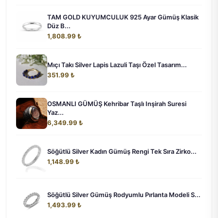
TAM GOLD KUYUMCULUK 925 Ayar Gümüş Klasik
Düz B...
1,808.99 ₺
Mıçı Takı Silver Lapis Lazuli Taşı Özel Tasarım...
351.99 ₺
OSMANLI GÜMÜŞ Kehribar Taşlı Inşirah Suresi
Yaz...
6,349.99 ₺
Söğütlü Silver Kadın Gümüş Rengi Tek Sıra Zirko...
1,148.99 ₺
Söğütlü Silver Gümüş Rodyumlu Pırlanta Modeli S...
1,493.99 ₺