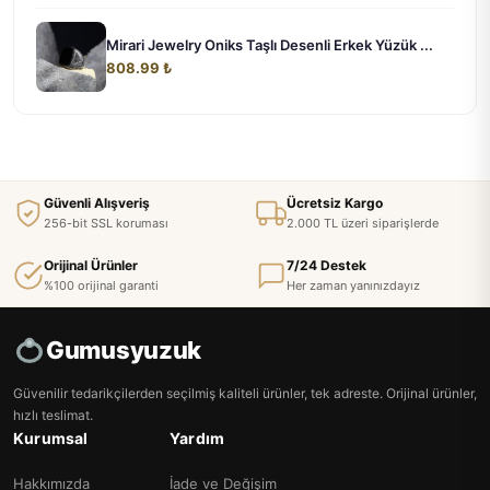
Mirari Jewelry Oniks Taşlı Desenli Erkek Yüzük ...
808.99 ₺
Güvenli Alışveriş
Ücretsiz Kargo
256-bit SSL koruması
2.000 TL üzeri siparişlerde
Orijinal Ürünler
7/24 Destek
%100 orijinal garanti
Her zaman yanınızdayız
Gumusyuzuk
Güvenilir tedarikçilerden seçilmiş kaliteli ürünler, tek adreste. Orijinal ürünler,
hızlı teslimat.
Kurumsal
Yardım
Hakkımızda
İade ve Değişim