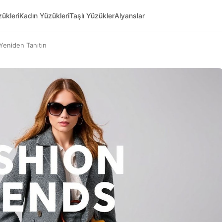
ükleri
Kadın Yüzükleri
Taşlı Yüzükler
Alyanslar
 Yeniden Tanıtın