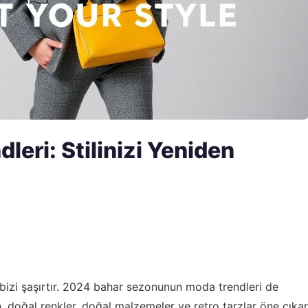
eri: Stilinizi Yeniden
e bizi şaşırtır. 2024 bahar sezonunun moda trendleri de
, doğal renkler, doğal malzemeler ve retro tarzlar öne çıkar