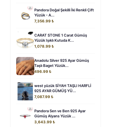
Pandora Doğal Şekilli İki Renkli Çift
Yüzük - A...
7,356.99 ₺
CARAT STONE 1 Carat Gümüş
Yüzük Işıklı Kutuda K...
1,078.99 ₺
Anadolu Silver 925 Ayar Gümüş
Taşlı Baget Yüzük...
496.99 ₺
west yüzük SİYAH TAŞLI HARFLİ
925 AYAR GÜMÜŞ YÜ...
7,087.99 ₺
Pandora Sen ve Ben 925 Ayar
Gümüş Alyans Yüzük ...
3,643.99 ₺