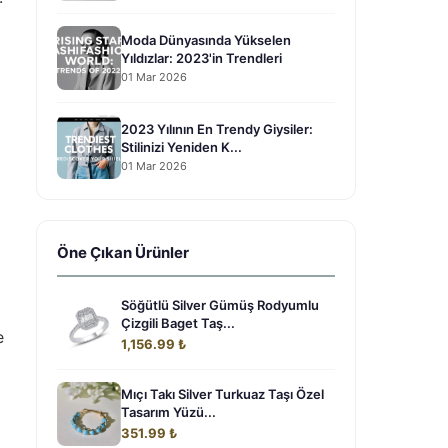
Moda Dünyasında Yükselen
Yıldızlar: 2023'in Trendleri
01 Mar 2026
2023 Yılının En Trendy Giysiler:
Stilinizi Yeniden K...
01 Mar 2026
Öne Çıkan Ürünler
Söğütlü Silver Gümüş Rodyumlu
Çizgili Baget Taş...
e
1,156.99 ₺
Mıçı Takı Silver Turkuaz Taşı Özel
Tasarım Yüzü...
351.99 ₺