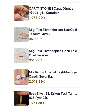
CARAT STONE 1 Carat Gümüş
Yüzük Işıklı Kutuda K...
1,078.99 ₺
Mıçı Takı Silver Mercan Taşı Özel
Tasarım Yüzük...
351.99 ₺
Mıçı Takı Silver Kaplan Gözü Taşı
Özel Tasarım ...
351.99 ₺
Mia Vento Ametist Taşlı Manolya
Çiçeği Sevgi Ba...
2,018.99 ₺
Roza Silver Şık Zirkon Taşlı Tamtur
925 Ayar Gü...
1,071.99 ₺