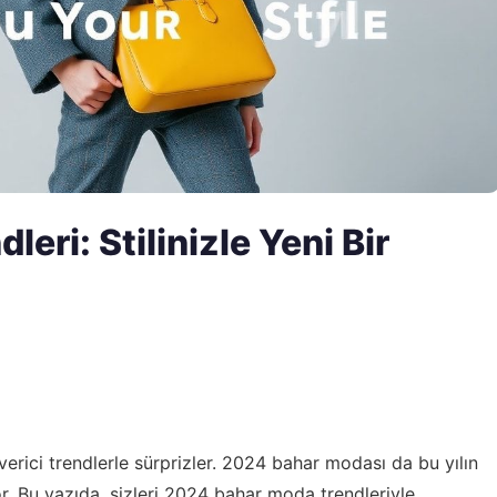
ri: Stilinizle Yeni Bir
 verici trendlerle sürprizler. 2024 bahar modası da bu yılın
yor. Bu yazıda, sizleri 2024 bahar moda trendleriyle