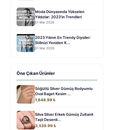
Moda Dünyasında Yükselen
Yıldızlar: 2023'in Trendleri
01 Mar 2026
2023 Yılının En Trendy Giysiler:
Stilinizi Yeniden K...
01 Mar 2026
Öne Çıkan Ürünler
Söğütlü Silver Gümüş Rodyumlu
Oval Baget Kesim ...
1,648.99 ₺
Silva Silver Erkek Gümüş Zultanit
Taşlı Desenli...
3,539.99 ₺
أ