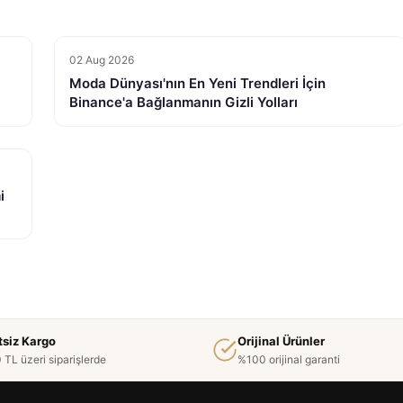
02 Aug 2026
Moda Dünyası'nın En Yeni Trendleri İçin
Binance'a Bağlanmanın Gizli Yolları
i
tsiz Kargo
Orijinal Ürünler
 TL üzeri siparişlerde
%100 orijinal garanti