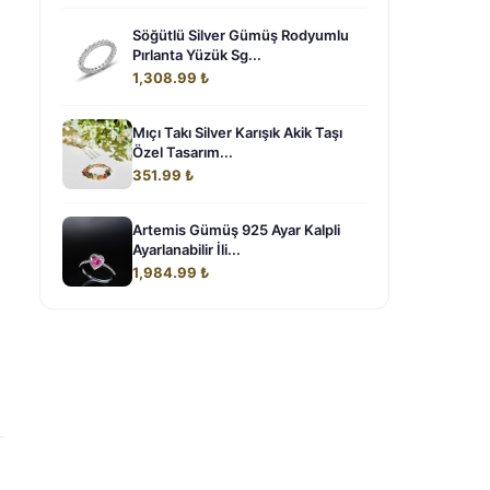
Söğütlü Silver Gümüş Rodyumlu
Pırlanta Yüzük Sg...
1,308.99 ₺
Mıçı Takı Silver Karışık Akik Taşı
Özel Tasarım...
351.99 ₺
Artemis Gümüş 925 Ayar Kalpli
Ayarlanabilir İli...
1,984.99 ₺