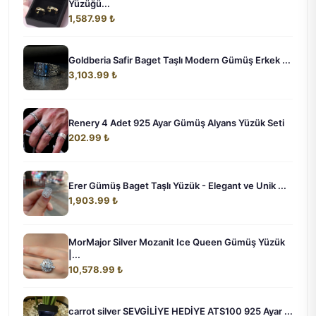
Yüzüğü...
1,587.99 ₺
Goldberia Safir Baget Taşlı Modern Gümüş Erkek ...
3,103.99 ₺
Renery 4 Adet 925 Ayar Gümüş Alyans Yüzük Seti
202.99 ₺
Erer Gümüş Baget Taşlı Yüzük - Elegant ve Unik ...
1,903.99 ₺
MorMajor Silver Mozanit Ice Queen Gümüş Yüzük
|...
10,578.99 ₺
carrot silver SEVGİLİYE HEDİYE ATS100 925 Ayar ...