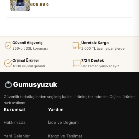
606.99 ₺
Güvenli Alışveriş
Ücretsiz Kargo
256-bit SSL koruması
2.000 TL üzeri siparişlerde
Orijinal Ürünler
7/24 Destek
%100 orijinal garanti
Her zaman yanınızdayız
Gumusyuzuk
Güvenilir tedarikçilerden seçilmiş kaliteli ürünler, tek adreste. Orijinal ürünler,
hızlı teslimat.
Kurumsal
Yardım
Hakkımızda
İade ve Değişim
Yeni Gelenler
Kargo ve Teslimat