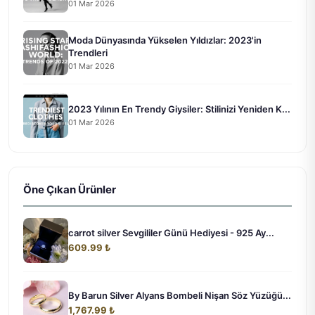
01 Mar 2026
Moda Dünyasında Yükselen Yıldızlar: 2023'in
Trendleri
01 Mar 2026
2023 Yılının En Trendy Giysiler: Stilinizi Yeniden K...
01 Mar 2026
Öne Çıkan Ürünler
carrot silver Sevgililer Günü Hediyesi - 925 Ay...
609.99 ₺
By Barun Silver Alyans Bombeli Nişan Söz Yüzüğü...
1,767.99 ₺