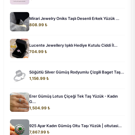
Mirari Jewelry Oniks Taşlı Desenli Erkek Yüzük ...
808.99 ₺
Lucente Jewellery Işıklı Hediye Kutulu Ciddi İl...
704.99 ₺
Söğütlü Silver Gümüş Rodyumlu Çizgili Baget Taş...
1,156.99 ₺
Erer Gümüş Lotus Çiçeği Tek Taş Yüzük - Kadın
G...
1,504.99 ₺
925 Ayar Kadın Gümüş Oltu Taşı Yüzük | oltutasi...
7,867.99 ₺