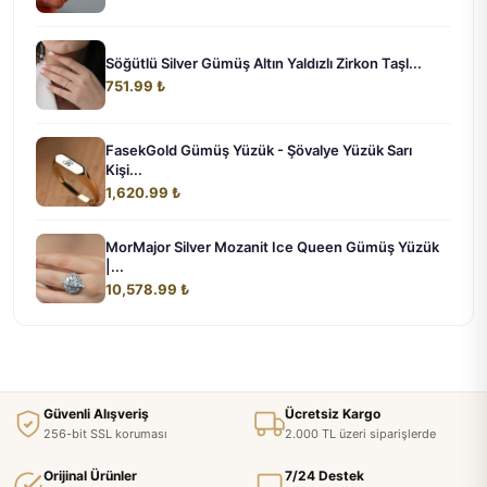
Söğütlü Silver Gümüş Altın Yaldızlı Zirkon Taşl...
751.99 ₺
FasekGold Gümüş Yüzük - Şövalye Yüzük Sarı
Kişi...
1,620.99 ₺
MorMajor Silver Mozanit Ice Queen Gümüş Yüzük
|...
10,578.99 ₺
Güvenli Alışveriş
Ücretsiz Kargo
256-bit SSL koruması
2.000 TL üzeri siparişlerde
Orijinal Ürünler
7/24 Destek