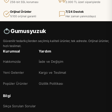
256-bit SSL koruması
2.000 TL üzeri siparişlerde
Orijinal Ürünler
7/24 Destek
%100 orijinal garanti
Her zaman yanınızdayız
Gumusyuzuk
Güvenilir tedarikçilerden seçilmiş kaliteli ürünler, tek adreste. Orijinal ürünler,
hızlı teslimat.
Kurumsal
Yardım
Hakkımızda
İade ve Değişim
Yeni Gelenler
Kargo ve Teslimat
Popüler Ürünler
Gizlilik Politikası
Bilgi
Sıkça Sorulan Sorular