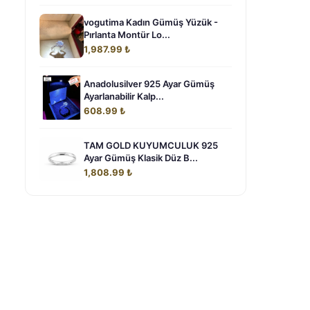
vogutima Kadın Gümüş Yüzük -
Pırlanta Montür Lo...
1,987.99 ₺
Anadolusilver 925 Ayar Gümüş
Ayarlanabilir Kalp...
608.99 ₺
TAM GOLD KUYUMCULUK 925
Ayar Gümüş Klasik Düz B...
1,808.99 ₺