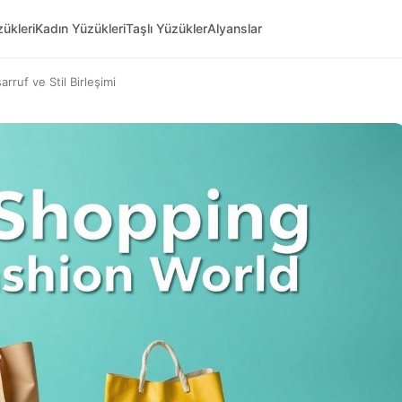
ükleri
Kadın Yüzükleri
Taşlı Yüzükler
Alyanslar
rruf ve Stil Birleşimi