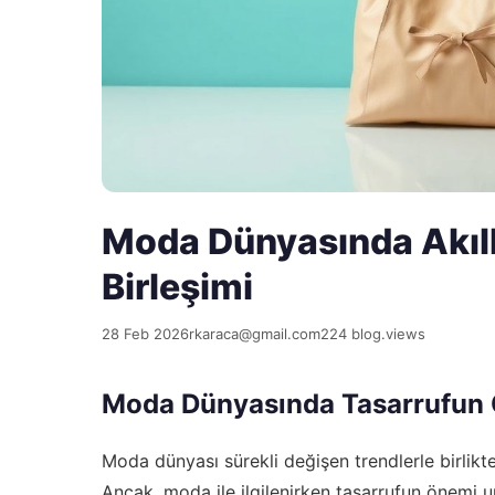
Moda Dünyasında Akıllı 
Birleşimi
28 Feb 2026
rkaraca@gmail.com
224 blog.views
Moda Dünyasında Tasarrufun
Moda dünyası sürekli değişen trendlerle birlikt
Ancak, moda ile ilgilenirken tasarrufun önemi un