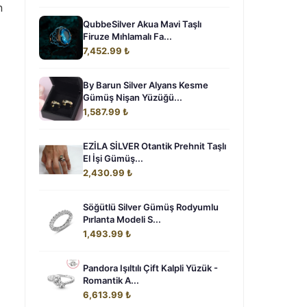
n
QubbeSilver Akua Mavi Taşlı
Firuze Mıhlamalı Fa...
7,452.99 ₺
By Barun Silver Alyans Kesme
Gümüş Nişan Yüzüğü...
1,587.99 ₺
EZİLA SİLVER Otantik Prehnit Taşlı
El İşi Gümüş...
2,430.99 ₺
Söğütlü Silver Gümüş Rodyumlu
Pırlanta Modeli S...
1,493.99 ₺
Pandora Işıltılı Çift Kalpli Yüzük -
Romantik A...
6,613.99 ₺