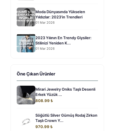
Moda Dünyasında Yükselen
Yıldızlar: 2023'in Trendleri
01 Mar 2026
2023 Yılının En Trendy Giysiler:
Stilinizi Yeniden K...
01 Mar 2026
Öne Çıkan Ürünler
Mirari Jewelry Oniks Taşlı Desenli
Erkek Yüzük ...
808.99 ₺
Söğütlü Silver Gümüş Rodaj Zirkon
Taşlı Crown Y...
970.99 ₺