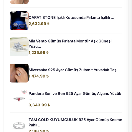
CARAT STONE Işıklı Kutusunda Pırlanta Işıltılı ...
2,632.99 ₺
Mia Vento Gümüş Pırlanta Montür Aşk Güneşi
Yüzü...
1,235.99 ₺
Silveranka 925 Ayar Gümüş Zultanit Yuvarlak Taş...
1,474.99 ₺
Pandora Sen ve Ben 925 Ayar Gümüş Alyans Yüzük
...
3,643.99 ₺
TAM GOLD KUYUMCULUK 925 Ayar Gümüş Kesme
Pahlı ...
2,148.99 ₺