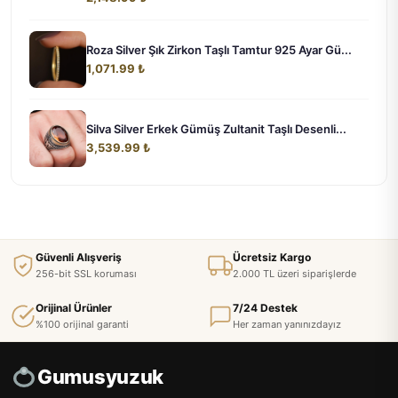
Roza Silver Şık Zirkon Taşlı Tamtur 925 Ayar Gü...
1,071.99 ₺
Silva Silver Erkek Gümüş Zultanit Taşlı Desenli...
3,539.99 ₺
Güvenli Alışveriş
Ücretsiz Kargo
256-bit SSL koruması
2.000 TL üzeri siparişlerde
Orijinal Ürünler
7/24 Destek
%100 orijinal garanti
Her zaman yanınızdayız
Gumusyuzuk