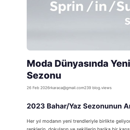
Moda Dünyasında Yeni
Sezonu
26 Feb 2026
rkaraca@gmail.com
239 blog.views
2023 Bahar/Yaz Sezonunun An
Her yıl modanın yeni trendleriyle birlikte geliy
renklerin, dokuların ve şekillerin harika bir karı