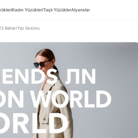
ükleri
Kadın Yüzükleri
Taşlı Yüzükler
Alyanslar
23 Bahar/Yaz Sezonu