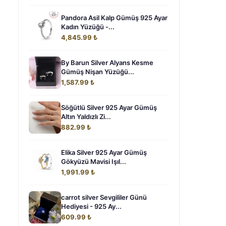
Pandora Asil Kalp Gümüş 925 Ayar
Kadın Yüzüğü -...
4,845.99 ₺
By Barun Silver Alyans Kesme
Gümüş Nişan Yüzüğü...
1,587.99 ₺
Söğütlü Silver 925 Ayar Gümüş
Altın Yaldızlı Zi...
882.99 ₺
Elika Silver 925 Ayar Gümüş
Gökyüzü Mavisi Işıl...
1,991.99 ₺
carrot silver Sevgililer Günü
Hediyesi - 925 Ay...
609.99 ₺