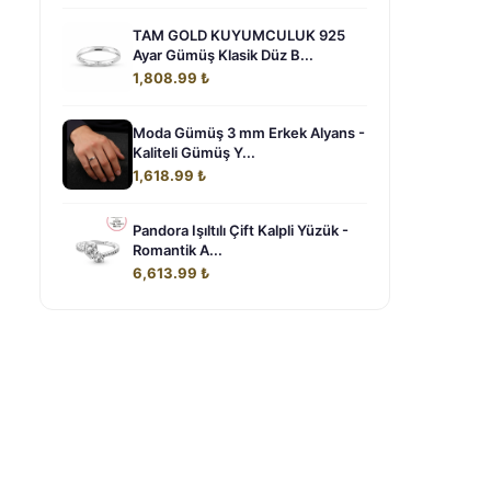
TAM GOLD KUYUMCULUK 925
Ayar Gümüş Klasik Düz B...
1,808.99 ₺
Moda Gümüş 3 mm Erkek Alyans -
Kaliteli Gümüş Y...
1,618.99 ₺
Pandora Işıltılı Çift Kalpli Yüzük -
Romantik A...
6,613.99 ₺