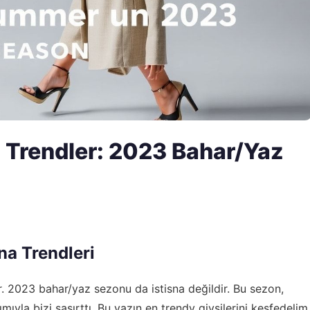
 Trendler: 2023 Bahar/Yaz
a Trendleri
or. 2023 bahar/yaz sezonu da istisna değildir. Bu sezon,
şımıyla bizi şaşırttı. Bu yazın en trendy giysilerini keşfedelim