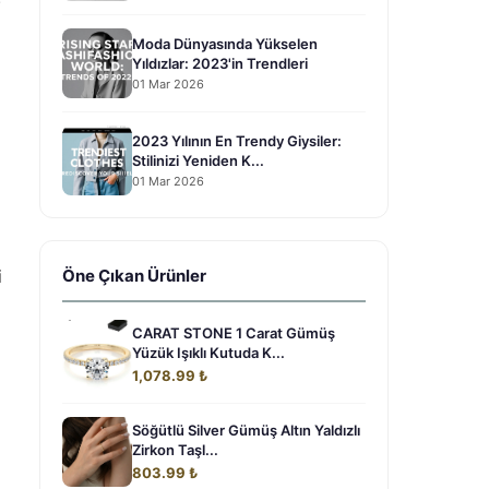
Moda Dünyasında Yükselen
Yıldızlar: 2023'in Trendleri
01 Mar 2026
2023 Yılının En Trendy Giysiler:
Stilinizi Yeniden K...
01 Mar 2026
i
Öne Çıkan Ürünler
a
CARAT STONE 1 Carat Gümüş
Yüzük Işıklı Kutuda K...
1,078.99 ₺
Söğütlü Silver Gümüş Altın Yaldızlı
Zirkon Taşl...
803.99 ₺