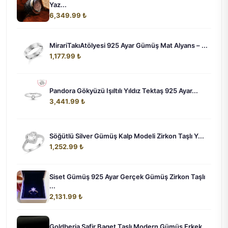
Yaz...
6,349.99 ₺
MirariTakıAtölyesi 925 Ayar Gümüş Mat Alyans – ...
1,177.99 ₺
Pandora Gökyüzü Işıltılı Yıldız Tektaş 925 Ayar...
3,441.99 ₺
Söğütlü Silver Gümüş Kalp Modeli Zirkon Taşlı Y...
1,252.99 ₺
Siset Gümüş 925 Ayar Gerçek Gümüş Zirkon Taşlı
...
2,131.99 ₺
Goldberia Safir Baget Taşlı Modern Gümüş Erkek ...