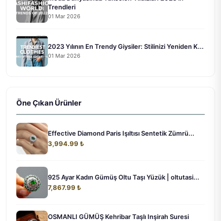
Trendleri
01 Mar 2026
2023 Yılının En Trendy Giysiler: Stilinizi Yeniden K...
01 Mar 2026
Öne Çıkan Ürünler
Effective Diamond Paris Işıltısı Sentetik Zümrü...
3,994.99 ₺
925 Ayar Kadın Gümüş Oltu Taşı Yüzük | oltutasi...
7,867.99 ₺
OSMANLI GÜMÜŞ Kehribar Taşlı Inşirah Suresi