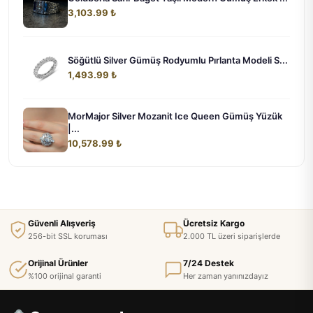
3,103.99 ₺
Söğütlü Silver Gümüş Rodyumlu Pırlanta Modeli S...
1,493.99 ₺
MorMajor Silver Mozanit Ice Queen Gümüş Yüzük
|...
10,578.99 ₺
Güvenli Alışveriş
Ücretsiz Kargo
256-bit SSL koruması
2.000 TL üzeri siparişlerde
Orijinal Ürünler
7/24 Destek
%100 orijinal garanti
Her zaman yanınızdayız