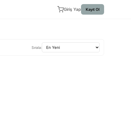
Giriş Yap
Kayıt Ol
Sırala: