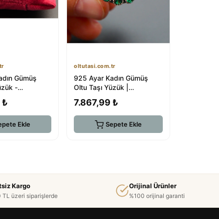
tr
oltutasi.com.tr
adın Gümüş
925 Ayar Kadın Gümüş
üzük -
Oltu Taşı Yüzük |
m.tr
oltutasi.com.tr
 ₺
7.867,99 ₺
epete Ekle
Sepete Ekle
tsiz Kargo
Orijinal Ürünler
 TL üzeri siparişlerde
%100 orijinal garanti