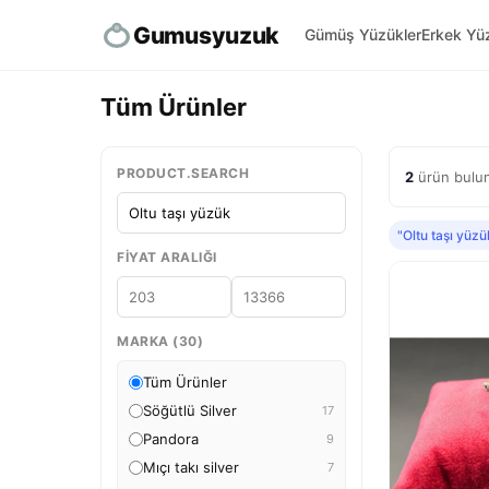
Gumusyuzuk
Gümüş Yüzükler
Erkek Yüz
Tüm Ürünler
PRODUCT.SEARCH
2
ürün bulun
"Oltu taşı yüzü
FIYAT ARALIĞI
MARKA (30)
Tüm Ürünler
Söğütlü Silver
17
Pandora
9
Mıçı takı silver
7