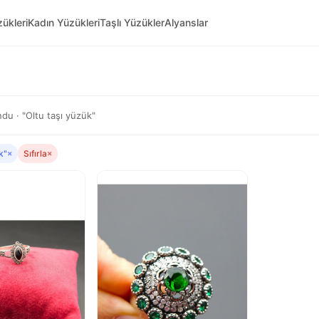
ükleri
Kadın Yüzükleri
Taşlı Yüzükler
Alyanslar
du · "Oltu taşı yüzük"
k"
×
Sıfırla
×