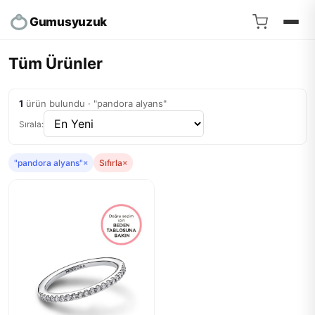
Gumusyuzuk
Tüm Ürünler
1
ürün bulundu · "pandora alyans"
Sırala:
"pandora alyans"
×
Sıfırla
×