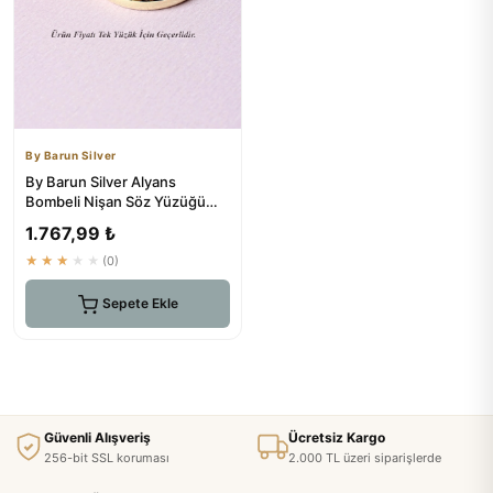
By Barun Silver
By Barun Silver Alyans
Bombeli Nişan Söz Yüzüğü
Çift Alımlı 925 Ayar Gümüş
1.767,99 ₺
Al...
★★★★★
(0)
Sepete Ekle
Güvenli Alışveriş
Ücretsiz Kargo
256-bit SSL koruması
2.000 TL üzeri siparişlerde