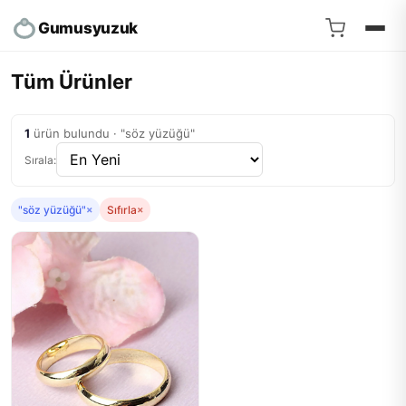
Gumusyuzuk
Tüm Ürünler
1
ürün bulundu · "söz yüzüğü"
Sırala:
"söz yüzüğü"
×
Sıfırla
×