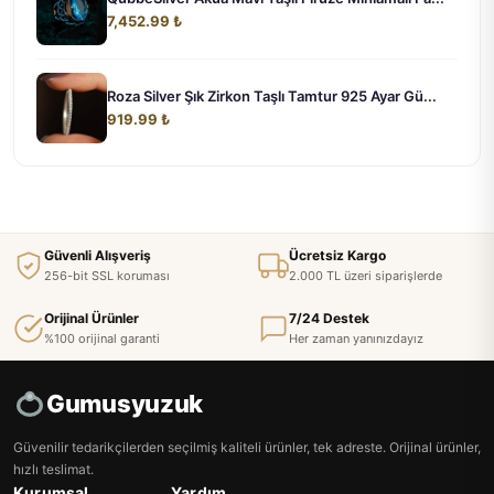
7,452.99 ₺
Roza Silver Şık Zirkon Taşlı Tamtur 925 Ayar Gü...
919.99 ₺
Güvenli Alışveriş
Ücretsiz Kargo
256-bit SSL koruması
2.000 TL üzeri siparişlerde
Orijinal Ürünler
7/24 Destek
%100 orijinal garanti
Her zaman yanınızdayız
Gumusyuzuk
Güvenilir tedarikçilerden seçilmiş kaliteli ürünler, tek adreste. Orijinal ürünler,
hızlı teslimat.
Kurumsal
Yardım