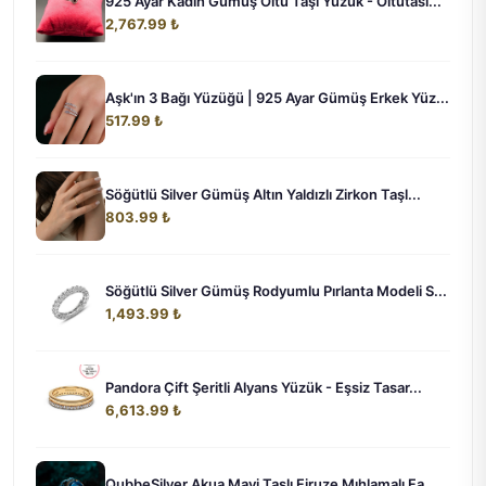
925 Ayar Kadın Gümüş Oltu Taşı Yüzük - Oltutasi...
2,767.99 ₺
Aşk'ın 3 Bağı Yüzüğü | 925 Ayar Gümüş Erkek Yüz...
517.99 ₺
Söğütlü Silver Gümüş Altın Yaldızlı Zirkon Taşl...
803.99 ₺
Söğütlü Silver Gümüş Rodyumlu Pırlanta Modeli S...
1,493.99 ₺
Pandora Çift Şeritli Alyans Yüzük - Eşsiz Tasar...
6,613.99 ₺
QubbeSilver Akua Mavi Taşlı Firuze Mıhlamalı Fa...