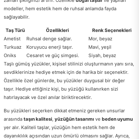
zaman şıklığınızı artırır. Özellikle
doğal taşlar
ile yapılan
modeller, hem estetik hem de ruhsal anlamda fayda
sağlayabilir.
Taş Türü
Özellikleri
Renk Seçenekleri
Ametist
Ruhsal denge sağlar.
Mor, beyaz
Turkuaz
Koruyucu enerji taşır.
Mavi, yeşil
Oniks
Cesaret ve güç simgesi.
Siyah, beyaz
Taşlı gümüş yüzükler, kişisel stilinizi oluşturmanın yanı sıra,
sevdiklerinize hediye etmek için de harika bir seçenektir.
Özellikle özel günlerde, bu yüzükler duygusal bir değer
taşır. Hediye ettiğiniz kişi, bu yüzüğü kullanırken sizi
hatırlayacak ve özel anılar biriktirecektir.
Bu yüzükleri seçerken dikkat etmeniz gereken unsurlar
arasında
taşın kalitesi
,
yüzüğün tasarımı
ve
beden uyumu
yer alır. Kaliteli taşlar, yüzüğün hem estetik hem de
dayanıklılık açısından uzun ömürlü olmasını sağlar. Ayrıca,