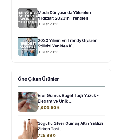
Moda Dünyasında Yükselen
Yıldızlar: 2023'in Trendleri
01 Mar 2026
2023 Yılının En Trendy Giysiler:
Stilinizi Yeniden K...
01 Mar 2026
Öne Çıkan Ürünler
Erer Gümüş Baget Taşlı Yüzük -
Elegant ve Unik ...
1,903.99 ₺
Söğütlü Silver Gümüş Altın Yaldızlı
Zirkon Taşl...
725.99 ₺