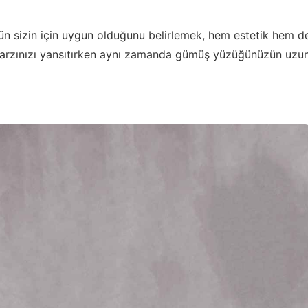
n sizin için uygun olduğunu belirlemek, hem estetik hem d
l tarzınızı yansıtırken aynı zamanda gümüş yüzüğünüzün uzu