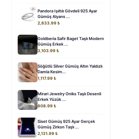
Pandora Işıltılı Gövdeli 925 Ayar
Gümüş Alyans ...
2,833.99 ₺
Goldberia Safir Baget Taşlı Modern
Gümüş Erkek ...
3,103.99 ₺
Söğütlü Silver Gümüş Altın Yaldızlı
Damla Kesim...
1,117.99 ₺
m
Mirari Jewelry Oniks Taşlı Desenli
Erkek Yüzük ...
808.99 ₺
Siset Gümüş 925 Ayar Gerçek
Gümüş Zirkon Taşlı ...
2,131.99 ₺