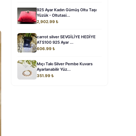
925 Ayar Kadın Gümüş Oltu Taşı
Yüzük - Oltutasi...
2,902.99 ₺
carrot silver SEVGİLİYE HEDİYE
ATS100 925 Ayar ...
606.99 ₺
Mıçı Takı Silver Pembe Kuvars
Ayarlanabilir Yüz...
351.99 ₺