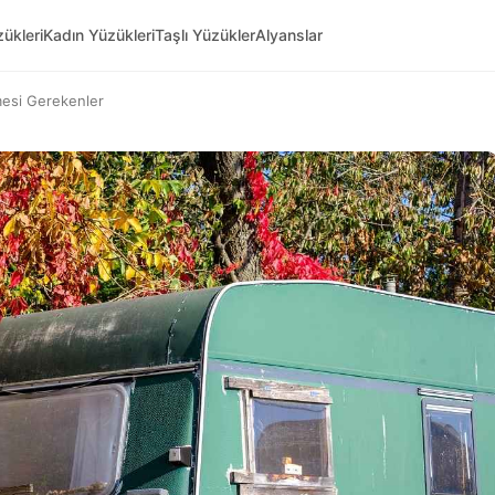
ükleri
Kadın Yüzükleri
Taşlı Yüzükler
Alyanslar
esi Gerekenler