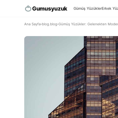
Gumusyuzuk
Gümüş Yüzükler
Erkek Yüz
Ana Sayfa
›
blog.blog
›
Gümüş Yüzükler: Gelenekten Mode