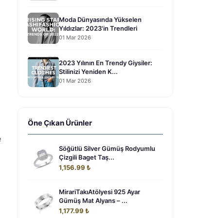
Moda Dünyasında Yükselen
Yıldızlar: 2023'in Trendleri
01 Mar 2026
2023 Yılının En Trendy Giysiler:
Stilinizi Yeniden K...
01 Mar 2026
Öne Çıkan Ürünler
e
Söğütlü Silver Gümüş Rodyumlu
Çizgili Baget Taş...
1,156.99 ₺
MirariTakıAtölyesi 925 Ayar
Gümüş Mat Alyans – ...
1,177.99 ₺