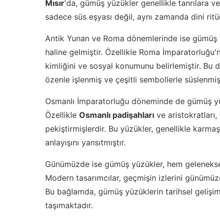
Mısır
'da, gümüş yüzükler genellikle tanrılara ve 
sadece süs eşyası değil, aynı zamanda dini ritüe
Antik Yunan ve Roma dönemlerinde ise gümüş 
haline gelmiştir. Özellikle Roma İmparatorluğu'
kimliğini ve sosyal konumunu belirlemiştir. Bu 
özenle işlenmiş ve çeşitli sembollerle süslenmişt
Osmanlı İmparatorluğu döneminde de gümüş yüzü
Özellikle
Osmanlı padişahları
ve aristokratları
pekiştirmişlerdir. Bu yüzükler, genellikle karma
anlayışını yansıtmıştır.
Günümüzde ise gümüş yüzükler, hem geleneksel
Modern tasarımcılar, geçmişin izlerini günümüze
Bu bağlamda, gümüş yüzüklerin tarihsel gelişi
taşımaktadır.