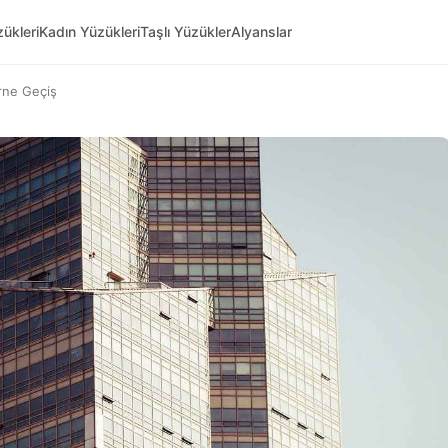
ükleri
Kadın Yüzükleri
Taşlı Yüzükler
Alyanslar
rne Geçiş