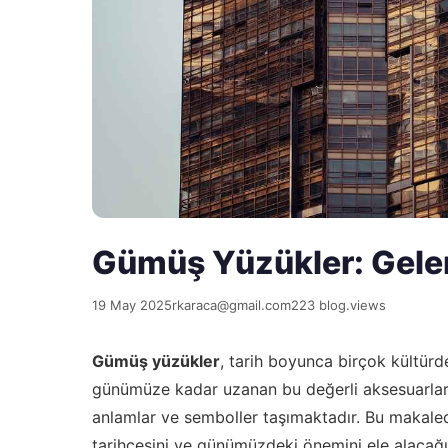
Gümüş Yüzükler: Gele
19 May 2025
rkaraca@gmail.com
223 blog.views
Gümüş yüzükler
, tarih boyunca birçok kültür
günümüze kadar uzanan bu değerli aksesuarlar,
anlamlar ve semboller taşımaktadır. Bu makale
tarihçesini ve günümüzdeki önemini ele alacağı