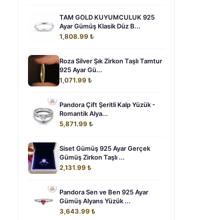
TAM GOLD KUYUMCULUK 925
Ayar Gümüş Klasik Düz B...
1,808.99 ₺
Roza Silver Şık Zirkon Taşlı Tamtur
925 Ayar Gü...
1,071.99 ₺
Pandora Çift Şeritli Kalp Yüzük -
Romantik Alya...
5,871.99 ₺
Siset Gümüş 925 Ayar Gerçek
Gümüş Zirkon Taşlı ...
2,131.99 ₺
Pandora Sen ve Ben 925 Ayar
Gümüş Alyans Yüzük ...
3,643.99 ₺