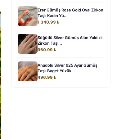
Erer Gümüş Rose Gold Oval Zirkon
Taşlı Kadın Yü...
1,340.99 ₺
Söğütlü Silver Gümüş Altın Yaldızlı
Zirkon Taşl...
960.99 ₺
Anadolu Silver 925 Ayar Gümüş
Taşlı Baget Yüzük...
496.99 ₺