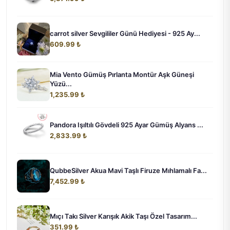
carrot silver Sevgililer Günü Hediyesi - 925 Ay...
609.99 ₺
Mia Vento Gümüş Pırlanta Montür Aşk Güneşi
Yüzü...
1,235.99 ₺
Pandora Işıltılı Gövdeli 925 Ayar Gümüş Alyans ...
2,833.99 ₺
QubbeSilver Akua Mavi Taşlı Firuze Mıhlamalı Fa...
7,452.99 ₺
Mıçı Takı Silver Karışık Akik Taşı Özel Tasarım...
351.99 ₺