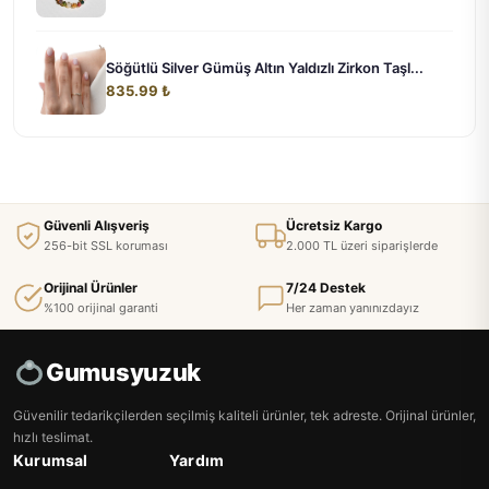
Söğütlü Silver Gümüş Altın Yaldızlı Zirkon Taşl...
835.99 ₺
Güvenli Alışveriş
Ücretsiz Kargo
256-bit SSL koruması
2.000 TL üzeri siparişlerde
Orijinal Ürünler
7/24 Destek
%100 orijinal garanti
Her zaman yanınızdayız
Gumusyuzuk
Güvenilir tedarikçilerden seçilmiş kaliteli ürünler, tek adreste. Orijinal ürünler,
hızlı teslimat.
Kurumsal
Yardım