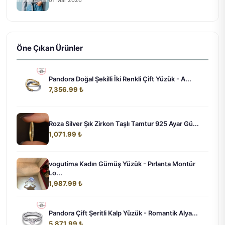
Öne Çıkan Ürünler
Pandora Doğal Şekilli İki Renkli Çift Yüzük - A...
7,356.99 ₺
Roza Silver Şık Zirkon Taşlı Tamtur 925 Ayar Gü...
1,071.99 ₺
vogutima Kadın Gümüş Yüzük - Pırlanta Montür
Lo...
1,987.99 ₺
Pandora Çift Şeritli Kalp Yüzük - Romantik Alya...
5,871.99 ₺