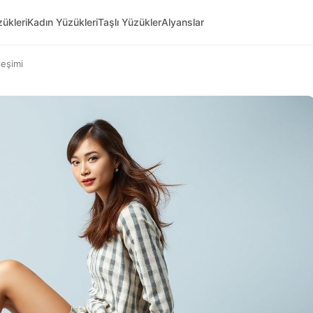
ükleri
Kadın Yüzükleri
Taşlı Yüzükler
Alyanslar
leşimi