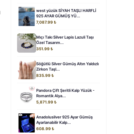
west yüzük SİYAH TAŞLI HARFLİ
l
925 AYAR GÜMÜŞ YÜ...
7,087.99 ₺
Mıçı Takı Silver Lapis Lazuli Taşı
Özel Tasarım...
351.99 ₺
.
Söğütlü Silver Gümüş Altın Yaldızlı
Zirkon Taşl...
835.99 ₺
Pandora Çift Şeritli Kalp Yüzük -
Romantik Alya...
5,871.99 ₺
Anadolusilver 925 Ayar Gümüş
Ayarlanabilir Kalp...
608.99 ₺