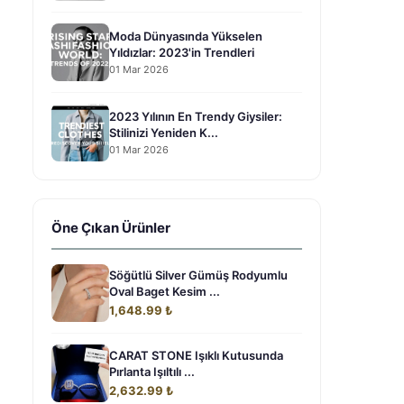
Moda Dünyasında Yükselen
Yıldızlar: 2023'in Trendleri
01 Mar 2026
2023 Yılının En Trendy Giysiler:
Stilinizi Yeniden K...
01 Mar 2026
Öne Çıkan Ürünler
Söğütlü Silver Gümüş Rodyumlu
Oval Baget Kesim ...
1,648.99 ₺
CARAT STONE Işıklı Kutusunda
Pırlanta Işıltılı ...
2,632.99 ₺