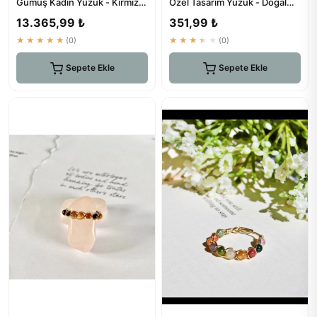
Gümüş Kadın Yüzük - Kırmızı
Özel Tasarım Yüzük - Doğal
Taşlı Özel Tasarım
Taş El Yapımı
13.365,99 ₺
351,99 ₺
★★★★★
(0)
★★★★★
(0)
Sepete Ekle
Sepete Ekle