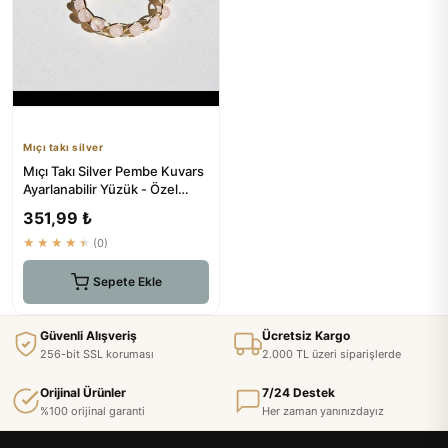
Mıçı takı silver
Mıçı Takı Silver Pembe Kuvars
Ayarlanabilir Yüzük - Özel
Tasarım El Yapımı
351,99 ₺
★★★★★
(0)
Sepete Ekle
Güvenli Alışveriş
Ücretsiz Kargo
256-bit SSL koruması
2.000 TL üzeri siparişlerde
Orijinal Ürünler
7/24 Destek
%100 orijinal garanti
Her zaman yanınızdayız