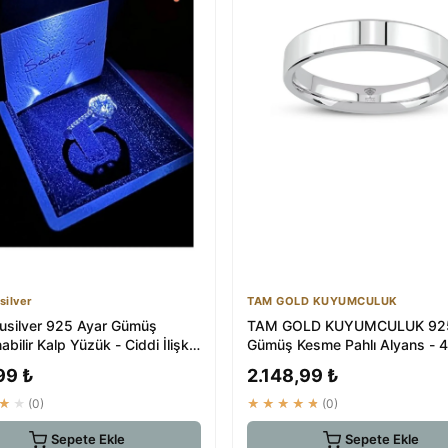
silver
TAM GOLD KUYUMCULUK
usilver 925 Ayar Gümüş
TAM GOLD KUYUMCULUK 925
abilir Kalp Yüzük - Ciddi İlişki
Gümüş Kesme Pahlı Alyans -
99 ₺
2.148,99 ₺
★★
(0)
★★★★★
(0)
Sepete Ekle
Sepete Ekle