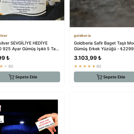
ilver
goldberia
 silver SEVGİLİYE HEDİYE
Goldberia Safir Baget Taşlı M
 925 Ayar Gümüş Işıklı 5 Taş
Gümüş Erkek Yüzüğü - ₺2299
99 ₺
3.103,99 ₺
★★
(0)
★★★★★
(0)
Sepete Ekle
Sepete Ekle