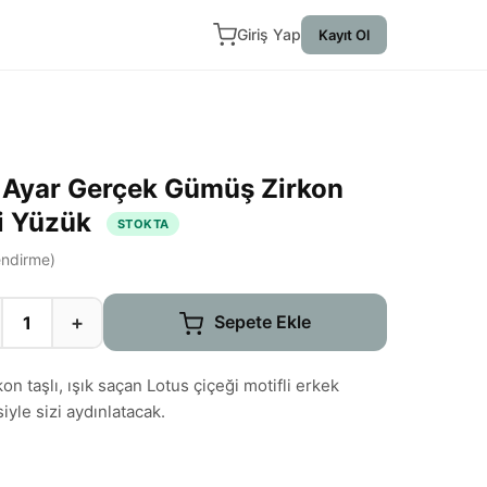
Giriş Yap
Kayıt Ol
 Ayar Gerçek Gümüş Zirkon
ği Yüzük
STOKTA
ndirme)
+
Sepete Ekle
on taşlı, ışık saçan Lotus çiçeği motifli erkek
yle sizi aydınlatacak.