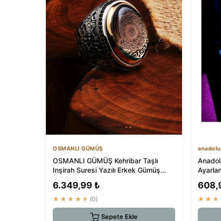
OSMANLI GÜMÜŞ
anadolu
OSMANLI GÜMÜŞ Kehribar Taşlı
Anadol
Inşirah Suresi Yazılı Erkek Gümüş
Ayarlan
Yüzük
İçin
6.349,99 ₺
608,
★★★★★
(0)
★★★
Sepete Ekle