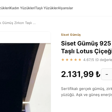
ükleri
Kadın Yüzükleri
Taşlı Yüzükler
Alyanslar
Gümüş Zirkon Taşlı ...
Siset Gümüş
Siset Gümüş 925
Taşlı Lotus Çiçe
★★★★★
4.67
/5 (
0
değerle
2.131,99 ₺
−
Sertifikalı gerçek gümüş, zirk
yüzüğü. Aşk ve güneş enerjisi