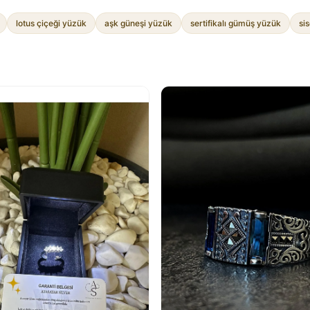
lotus çiçeği yüzük
aşk güneşi yüzük
sertifikalı gümüş yüzük
si