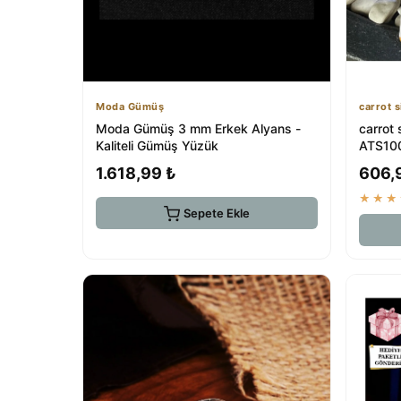
Moda Gümüş
carrot s
Moda Gümüş 3 mm Erkek Alyans -
carrot
Kaliteli Gümüş Yüzük
ATS100
Yüzük
1.618,99 ₺
606,
★★★
Sepete Ekle