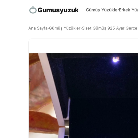
Gumusyuzuk
Gümüş Yüzükler
Erkek Yüz
Ana Sayfa
›
Gümüş Yüzükler
›
Siset Gümüş 925 Ayar Gerçek 