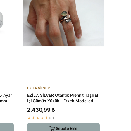
EZİLA SİLVER
 Ayar
EZİLA SİLVER Otantik Prehnit Taşlı El
 4mm
İşi Gümüş Yüzük - Erkek Modelleri
2.430,99 ₺
★★★★★
(0)
Sepete Ekle