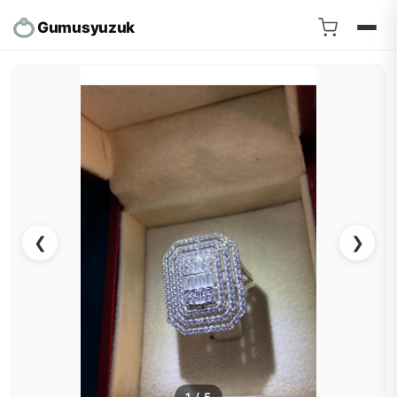
Gumusyuzuk
❮
❯