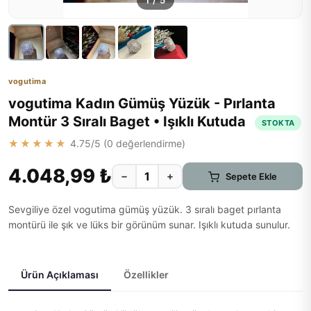
1
/
5
vogutima
vogutima Kadın Gümüş Yüzük - Pırlanta
Montür 3 Sıralı Baget • Işıklı Kutuda
STOKTA
★★★★★
4.75
/5 (
0
değerlendirme)
4.048,99 ₺
−
+
Sepete Ekle
Sevgiliye özel vogutima gümüş yüzük. 3 sıralı baget pırlanta
montürü ile şık ve lüks bir görünüm sunar. Işıklı kutuda sunulur.
Ürün Açıklaması
Özellikler