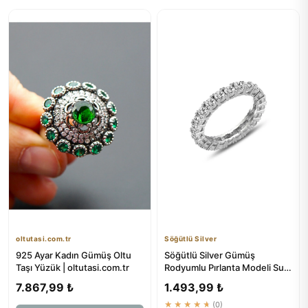
oltutasi.com.tr
Söğütlü Silver
925 Ayar Kadın Gümüş Oltu
Söğütlü Silver Gümüş
Taşı Yüzük | oltutasi.com.tr
Rodyumlu Pırlanta Modeli Su
Yolu Tamtur Yüzük
7.867,99 ₺
1.493,99 ₺
Sgtl11601r...
★★★★★
(0)