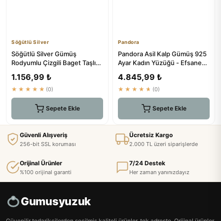
Söğütlü Silver
Pandora
Söğütlü Silver Gümüş
Pandora Asil Kalp Gümüş 925
Rodyumlu Çizgili Baget Taşlı
Ayar Kadın Yüzüğü - Efsanevi
Yüzük 20 Sgtl10276-20
Kalite
1.156,99 ₺
4.845,99 ₺
★★★★★
(0)
★★★★★
(0)
Sepete Ekle
Sepete Ekle
Güvenli Alışveriş
Ücretsiz Kargo
256-bit SSL koruması
2.000 TL üzeri siparişlerde
Orijinal Ürünler
7/24 Destek
%100 orijinal garanti
Her zaman yanınızdayız
Gumusyuzuk
Güvenilir tedarikçilerden seçilmiş kaliteli ürünler, tek adreste. Orijinal ürünler,