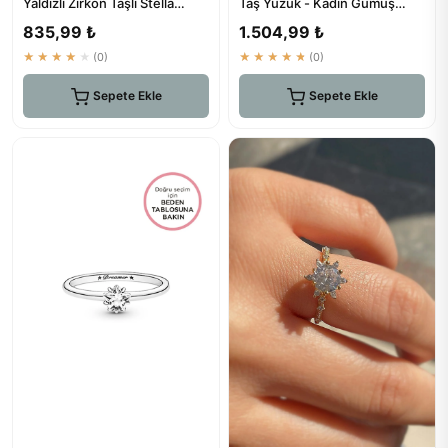
Yaldızlı Zirkon Taşlı Stella
Taş Yüzük - Kadın Gümüş
Parıltılı Kadın Yüzük
Yüzükler
835,99 ₺
1.504,99 ₺
★★★★★
(0)
★★★★★
(0)
Sepete Ekle
Sepete Ekle