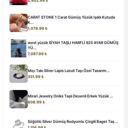
2,902.99 ₺
CARAT STONE 1 Carat Gümüş Yüzük Işıklı Kutuda
K...
1,078.99 ₺
west yüzük SİYAH TAŞLI HARFLİ 925 AYAR GÜMÜŞ
YÜ...
7,087.99 ₺
Mıçı Takı Silver Lapis Lazuli Taşı Özel Tasarım...
351.99 ₺
Mirari Jewelry Oniks Taşlı Desenli Erkek Yüzük ...
808.99 ₺
Söğütlü Silver Gümüş Rodyumlu Çizgili Baget Taş...
1,156.99 ₺