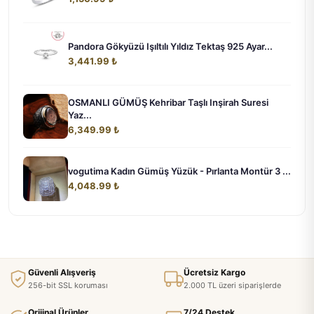
Pandora Gökyüzü Işıltılı Yıldız Tektaş 925 Ayar...
3,441.99 ₺
OSMANLI GÜMÜŞ Kehribar Taşlı Inşirah Suresi
Yaz...
6,349.99 ₺
vogutima Kadın Gümüş Yüzük - Pırlanta Montür 3 ...
4,048.99 ₺
Güvenli Alışveriş
Ücretsiz Kargo
256-bit SSL koruması
2.000 TL üzeri siparişlerde
Orijinal Ürünler
7/24 Destek