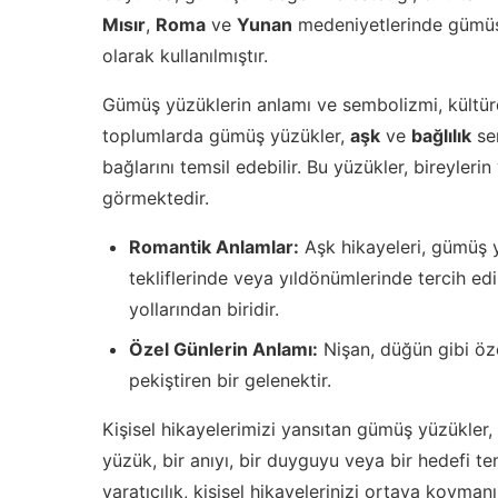
Mısır
,
Roma
ve
Yunan
medeniyetlerinde gümüş 
olarak kullanılmıştır.
Gümüş yüzüklerin anlamı ve sembolizmi, kültürd
toplumlarda gümüş yüzükler,
aşk
ve
bağlılık
sem
bağlarını temsil edebilir. Bu yüzükler, bireylerin
görmektedir.
Romantik Anlamlar:
Aşk hikayeleri, gümüş yü
tekliflerinde veya yıldönümlerinde tercih e
yollarından biridir.
Özel Günlerin Anlamı:
Nişan, düğün gibi öze
pekiştiren bir gelenektir.
Kişisel hikayelerimizi yansıtan gümüş yüzükler, b
yüzük, bir anıyı, bir duyguyu veya bir hedefi t
yaratıcılık, kişisel hikayelerinizi ortaya koymanı