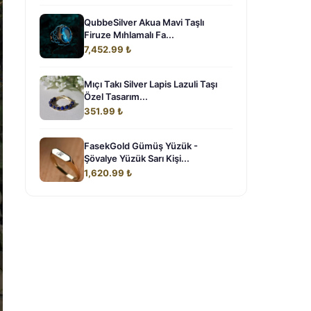
QubbeSilver Akua Mavi Taşlı
Firuze Mıhlamalı Fa...
7,452.99 ₺
Mıçı Takı Silver Lapis Lazuli Taşı
Özel Tasarım...
351.99 ₺
FasekGold Gümüş Yüzük -
Şövalye Yüzük Sarı Kişi...
1,620.99 ₺