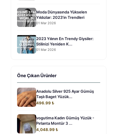
Moda Dünyasında Yükselen
Yıldızlar: 2023'in Trendleri
01 Mar 2026
2023 Yılının En Trendy Giysiler:
Stilinizi Yeniden K...
01 Mar 2026
Öne Çıkan Ürünler
Anadolu Silver 925 Ayar Gümüş
Taşlı Baget Yüzük...
496.99 ₺
vogutima Kadın Gümüş Yüzük -
Pırlanta Montür 3 ...
4,048.99 ₺