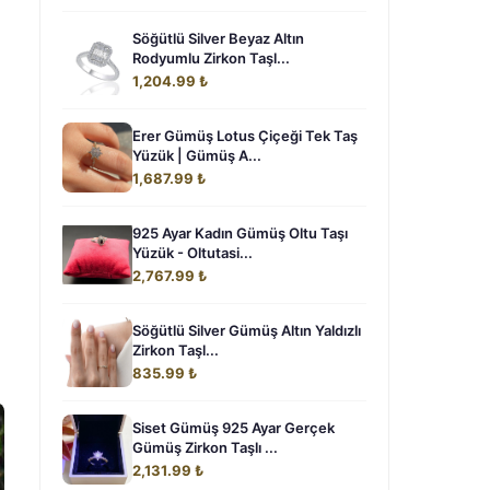
Söğütlü Silver Beyaz Altın
Rodyumlu Zirkon Taşl...
1,204.99 ₺
Erer Gümüş Lotus Çiçeği Tek Taş
Yüzük | Gümüş A...
1,687.99 ₺
925 Ayar Kadın Gümüş Oltu Taşı
Yüzük - Oltutasi...
2,767.99 ₺
Söğütlü Silver Gümüş Altın Yaldızlı
Zirkon Taşl...
835.99 ₺
Siset Gümüş 925 Ayar Gerçek
Gümüş Zirkon Taşlı ...
2,131.99 ₺