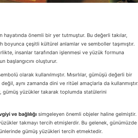
ın hayatında önemli bir yer tutmuştur. Bu değerli takılar,
h boyunca çeşitli kültürel anlamlar ve semboller taşımıştır.
irlikte, insanlar tarafından işlenmesi ve yüzük formuna
un başlangıcını oluşturur.
embolü olarak kullanılmıştır. Mısırlılar, gümüşü değerli bir
eğil, aynı zamanda dini ve ritüel amaçlarla da kullanmıştır
er, gümüş yüzükler takarak toplumda statülerini
giyi ve bağlılığı
simgeleyen önemli objeler haline gelmiştir.
yüzükler takmayı tercih etmişlerdir. Bu gelenek, günümüzde
ünlerinde gümüş yüzükleri tercih etmektedir.