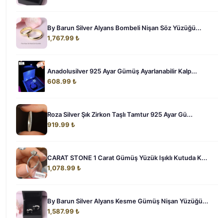
By Barun Silver Alyans Bombeli Nişan Söz Yüzüğü...
1,767.99 ₺
Anadolusilver 925 Ayar Gümüş Ayarlanabilir Kalp...
608.99 ₺
Roza Silver Şık Zirkon Taşlı Tamtur 925 Ayar Gü...
919.99 ₺
CARAT STONE 1 Carat Gümüş Yüzük Işıklı Kutuda K...
1,078.99 ₺
By Barun Silver Alyans Kesme Gümüş Nişan Yüzüğü...
1,587.99 ₺