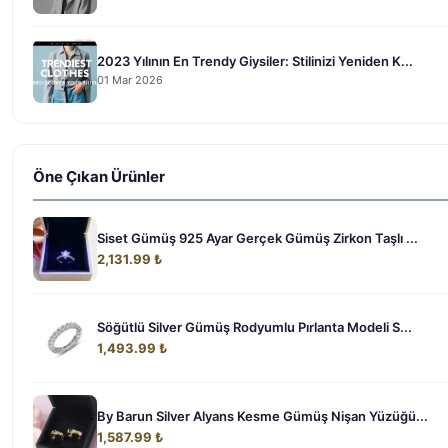
2023 Yılının En Trendy Giysiler: Stilinizi Yeniden K...
01 Mar 2026
Öne Çıkan Ürünler
Siset Gümüş 925 Ayar Gerçek Gümüş Zirkon Taşlı ...
2,131.99 ₺
Söğütlü Silver Gümüş Rodyumlu Pırlanta Modeli S...
1,493.99 ₺
By Barun Silver Alyans Kesme Gümüş Nişan Yüzüğü...
1,587.99 ₺