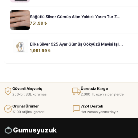
Söğütlü Silver Gümüş Altın Yaldızlı Yarım Tur Z...
751.99 ₺
Elika Silver 925 Ayar Gümüş Gökyüzü Mavisi Işıl...
1,991.99 ₺
Güvenli Alışveriş
Ücretsiz Kargo
256-bit SSL koruması
2.000 TL üzeri siparişlerde
Orijinal Ürünler
7/24 Destek
%100 orijinal garanti
Her zaman yanınızdayız
Gumusyuzuk