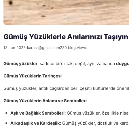
Gümüş Yüzüklerle Anılarınızı Taşıyın
13 Jun 2025
rkaraca@gmail.com
230 blog.views
Gümüş yüzükler
, sadece birer takı değil; aynı zamanda
duygu
Gümüş Yüzüklerin Tarihçesi
Gümüş yüzükler, antik çağlardan beri çeşitli kültürlerde önem
Gümüş Yüzüklerin Anlamı ve Sembolleri
Aşk ve Bağlılık Sembolleri:
Gümüş yüzükler, özellikle nişan 
Arkadaşlık ve Kardeşlik:
Gümüş yüzükler, dostluk ve kardeş