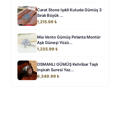
Carat Stone Işıkli Kutuda Gümüş 3
Sıralı Büyük ...
1,215.99 ₺
Mia Vento Gümüş Pırlanta Montür
Aşk Güneşi Yüzü...
1,235.99 ₺
OSMANLI GÜMÜŞ Kehribar Taşlı
Inşirah Suresi Yaz...
6,349.99 ₺