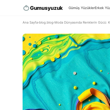
Gumusyuzuk
Gümüş Yüzükler
Erkek Yüz
Ana Sayfa
›
blog.blog
›
Moda Dünyasında Renklerin Gücü: Ku