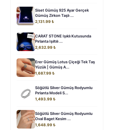
Siset Gümüş 925 Ayar Gerçek
Gümüş Zirkon Taşlı ...
2,131.99 ₺
CARAT STONE Işıklı Kutusunda
Pırlanta Işıltılı ...
2,632.99 ₺
Erer Gümüş Lotus Çiçeği Tek Taş
Yüzük | Gümüş A...
1,687.99 ₺
Söğütlü Silver Gümüş Rodyumlu
Pırlanta Modeli S...
1,493.99 ₺
Söğütlü Silver Gümüş Rodyumlu
Oval Baget Kesim ...
1,648.99 ₺