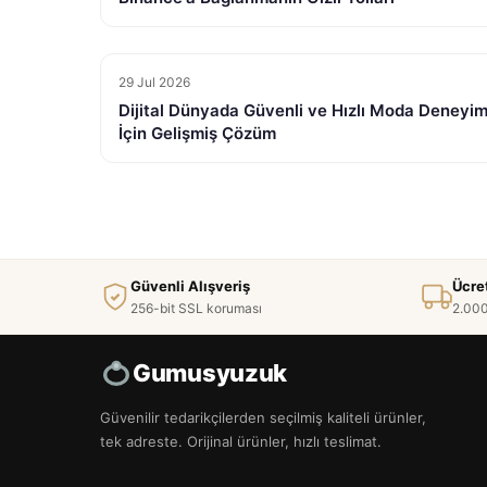
29 Jul 2026
Dijital Dünyada Güvenli ve Hızlı Moda Deneyim
İçin Gelişmiş Çözüm
Güvenli Alışveriş
Ücre
256-bit SSL koruması
2.000
Gumusyuzuk
Güvenilir tedarikçilerden seçilmiş kaliteli ürünler,
tek adreste. Orijinal ürünler, hızlı teslimat.