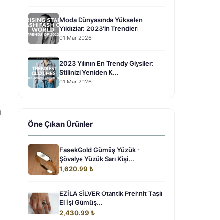
Moda Dünyasında Yükselen
Yıldızlar: 2023'in Trendleri
01 Mar 2026
2023 Yılının En Trendy Giysiler:
Stilinizi Yeniden K...
01 Mar 2026
ı
Öne Çıkan Ürünler
FasekGold Gümüş Yüzük -
Şövalye Yüzük Sarı Kişi...
1,620.99 ₺
EZİLA SİLVER Otantik Prehnit Taşlı
El İşi Gümüş...
2,430.99 ₺