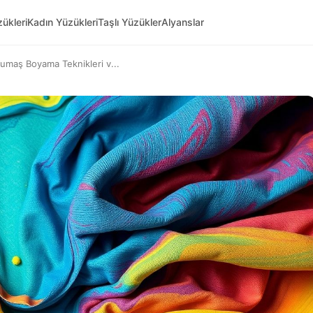
ükleri
Kadın Yüzükleri
Taşlı Yüzükler
Alyanslar
maş Boyama Teknikleri v...