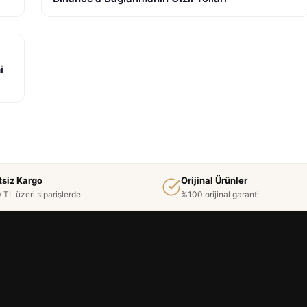
i
tsiz Kargo
Orijinal Ürünler
 TL üzeri siparişlerde
%100 orijinal garanti