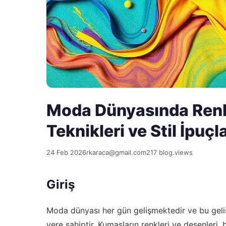
Moda Dünyasında Ren
Teknikleri ve Stil İpuçla
24 Feb 2026
rkaraca@gmail.com
217 blog.views
Giriş
Moda dünyası her gün gelişmektedir ve bu geli
yere sahiptir. Kumaşların renkleri ve desenleri, 