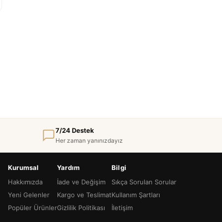
7/24 Destek
Her zaman yanınızdayız
Kurumsal
Yardım
Bilgi
Hakkımızda
İade ve Değişim
Sıkça Sorulan Sorular
Yeni Gelenler
Kargo ve Teslimat
Kullanım Şartları
Popüler Ürünler
Gizlilik Politikası
İletişim