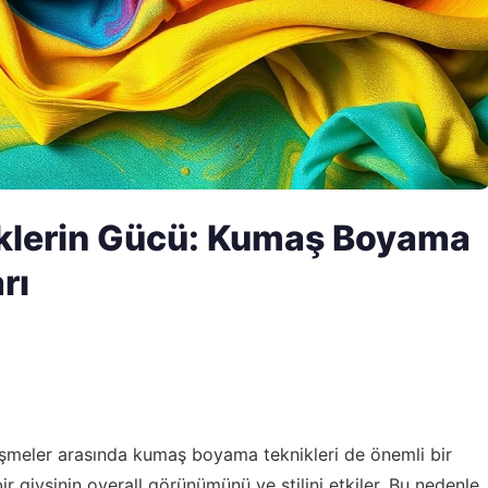
klerin Gücü: Kumaş Boyama
rı
şmeler arasında kumaş boyama teknikleri de önemli bir
bir giysinin overall görünümünü ve stilini etkiler. Bu nedenle,