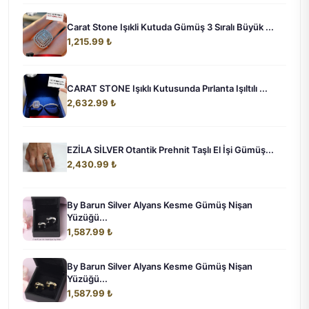
Carat Stone Işıkli Kutuda Gümüş 3 Sıralı Büyük ...
1,215.99 ₺
CARAT STONE Işıklı Kutusunda Pırlanta Işıltılı ...
2,632.99 ₺
EZİLA SİLVER Otantik Prehnit Taşlı El İşi Gümüş...
2,430.99 ₺
By Barun Silver Alyans Kesme Gümüş Nişan
Yüzüğü...
1,587.99 ₺
By Barun Silver Alyans Kesme Gümüş Nişan
Yüzüğü...
1,587.99 ₺