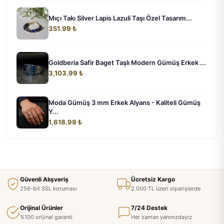
Mıçı Takı Silver Lapis Lazuli Taşı Özel Tasarım...
351.99 ₺
Goldberia Safir Baget Taşlı Modern Gümüş Erkek ...
3,103.99 ₺
Moda Gümüş 3 mm Erkek Alyans - Kaliteli Gümüş
Y...
1,618.99 ₺
Güvenli Alışveriş
Ücretsiz Kargo
256-bit SSL koruması
2.000 TL üzeri siparişlerde
Orijinal Ürünler
7/24 Destek
%100 orijinal garanti
Her zaman yanınızdayız