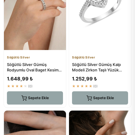
Söğütlü Silver
Söğütlü Silver
Söğütlü Silver Gümüş
Söğütlü Silver Gümüş Kalp
Rodyumlu Oval Baget Kesim
Modeli Zirkon Taşlı Yüzük
Zirkon Taşlı Tamtur Yüzük
Sgtl12081
1.648,99 ₺
1.252,99 ₺
SGTL...
★★★★★
(0)
★★★★★
(0)
Sepete Ekle
Sepete Ekle