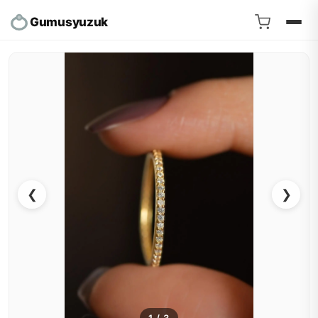
Gumusyuzuk
❮
❯