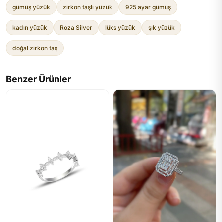
gümüş yüzük
zirkon taşlı yüzük
925 ayar gümüş
kadın yüzük
Roza Silver
lüks yüzük
şık yüzük
doğal zirkon taş
Benzer Ürünler