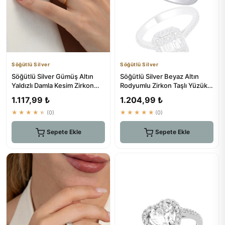
Söğütlü Silver
Söğütlü Silver
Söğütlü Silver Gümüş Altın
Söğütlü Silver Beyaz Altın
Yaldızlı Damla Kesim Zirkon
Rodyumlu Zirkon Taşlı Yüzük
Taşlı Nazende Yüzük
Sgtl11577
1.117,99 ₺
1.204,99 ₺
★★★★★
(0)
★★★★★
(0)
Sepete Ekle
Sepete Ekle