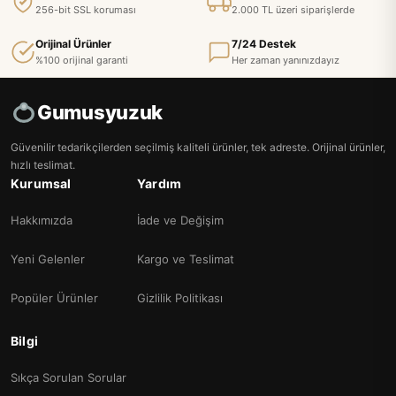
256-bit SSL koruması
2.000 TL üzeri siparişlerde
Orijinal Ürünler
7/24 Destek
%100 orijinal garanti
Her zaman yanınızdayız
Gumusyuzuk
Güvenilir tedarikçilerden seçilmiş kaliteli ürünler, tek adreste. Orijinal ürünler,
hızlı teslimat.
Kurumsal
Yardım
Hakkımızda
İade ve Değişim
Yeni Gelenler
Kargo ve Teslimat
Popüler Ürünler
Gizlilik Politikası
Bilgi
Sıkça Sorulan Sorular