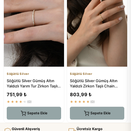
Söğütlü Silver
Söğütlü Silver
Söğütlü Silver Gümüş Altın
Söğütlü Silver Gümüş Altın
Yaldızlı Yarım Tur Zirkon Taşlı
Yaldızlı Zirkon Taşlı Chain
Thin Yüzük
Yüzük | ₺571.66
751,99 ₺
803,99 ₺
★★★★★
(0)
★★★★★
(0)
Sepete Ekle
Sepete Ekle
Güvenli Alışveriş
Ücretsiz Kargo