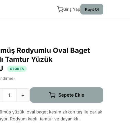
Giriş Yap
Kayıt Ol
Gümüş Rodyumlu Oval Baget
lı Tamtur Yüzük
AJ
STOKTA
ndirme)
+
Sepete Ekle
gümüş yüzük, oval baget kesim zirkon taş ile parlak
yor. Rodyum kaplı, tamtur ve dayanıklı.