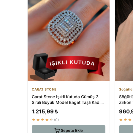
CARAT STONE
Söğütlü
Carat Stone Işıkli Kutuda Gümüş 3
Söğütlü
Sıralı Büyük Model Baget Taşlı Kadın
Zirkon 
Yüzük
1.215,99 ₺
960,
★★★★★
(0)
★★★
Sepete Ekle