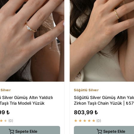
 Silver
Söğütlü Silver
 Silver Gümüş Altın Yaldızlı
Söğütlü Silver Gümüş Altın Yald
Taşlı Tria Modeli Yüzük
Zirkon Taşlı Chain Yüzük | ₺5
99 ₺
803,99 ₺
★★
(0)
★★★★★
(0)
Sepete Ekle
Sepete Ekle