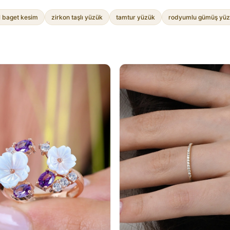
l baget kesim
zirkon taşlı yüzük
tamtur yüzük
rodyumlu gümüş yü