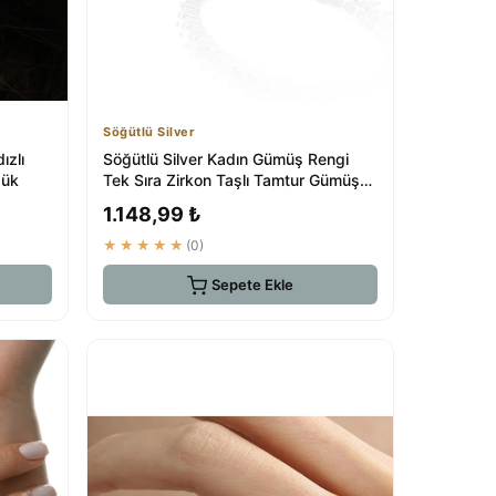
Söğütlü Silver
ızlı
Söğütlü Silver Kadın Gümüş Rengi
zük
Tek Sıra Zirkon Taşlı Tamtur Gümüş
Yüzük SGT...
1.148,99 ₺
★★★★★
(0)
Sepete Ekle