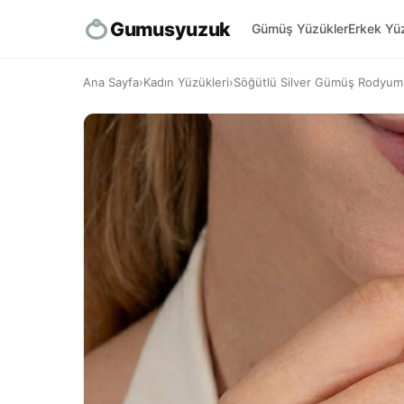
Gumusyuzuk
Gümüş Yüzükler
Erkek Yüz
Ana Sayfa
›
Kadın Yüzükleri
›
Söğütlü Silver Gümüş Rodyuml