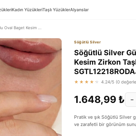
ükleri
Kadın Yüzükleri
Taşlı Yüzükler
Alyanslar
u Oval Baget Kesim ...
Söğütlü Silver
Söğütlü Silver 
Kesim Zirkon Taş
SGTL12218ROD
★★★★★
4.24
/5 (
0
değerle
1.648,99 ₺
−
Pratik ve şık Söğütlü Silver 
ve zarafetli bir görünüm sunu