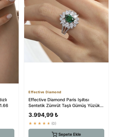
Effective Diamond
ızlı
Effective Diamond Paris Işıltısı
71.66
Sentetik Zümrüt Taşlı Gümüş Yüzük |
₺2959
3.994,99 ₺
★★★★★
(0)
Sepete Ekle