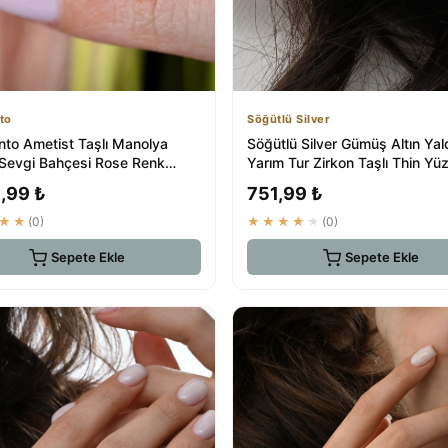
to
Söğütlü Silver
nto Ametist Taşlı Manolya
Söğütlü Silver Gümüş Altın Yald
 Sevgi Bahçesi Rose Renk
Yarım Tur Zirkon Taşlı Thin Yü
 Yüzük
,99 ₺
751,99 ₺
★★
(0)
★★★★★
(0)
Sepete Ekle
Sepete Ekle