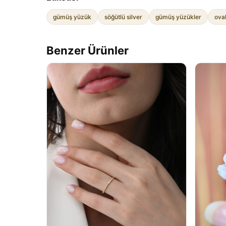
gümüş yüzük
söğütlü silver
gümüş yüzükler
ova
Benzer Ürünler