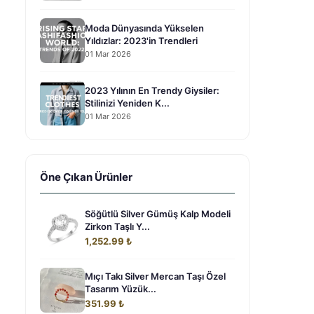
Moda Dünyasında Yükselen
Yıldızlar: 2023'in Trendleri
01 Mar 2026
2023 Yılının En Trendy Giysiler:
Stilinizi Yeniden K...
01 Mar 2026
Öne Çıkan Ürünler
Söğütlü Silver Gümüş Kalp Modeli
Zirkon Taşlı Y...
1,252.99 ₺
Mıçı Takı Silver Mercan Taşı Özel
Tasarım Yüzük...
351.99 ₺