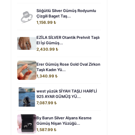
Söğütlü Silver Gümüş Rodyumlu
Çizgili Baget Taş...
1,156.99 ₺
EZİLA SİLVER Otantik Prehnit Taşlı
El İşi Gümüş...
2,430.99 ₺
Erer Gümüş Rose Gold Oval Zirkon
Taşlı Kadın Yü...
1,340.99 ₺
west yüzük SİYAH TAŞLI HARFLİ
925 AYAR GÜMÜŞ YÜ...
7,087.99 ₺
By Barun Silver Alyans Kesme
Gümüş Nişan Yüzüğü...
1,587.99 ₺