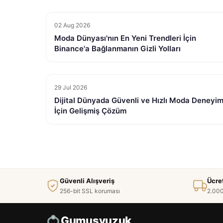
02 Aug 2026
Moda Dünyası'nın En Yeni Trendleri İçin
Binance'a Bağlanmanın Gizli Yolları
29 Jul 2026
Dijital Dünyada Güvenli ve Hızlı Moda Deneyim
İçin Gelişmiş Çözüm
Güvenli Alışveriş
Ücre
256-bit SSL koruması
2.000
Gumusyuzuk