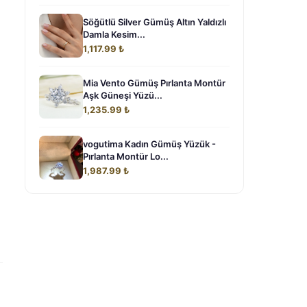
Söğütlü Silver Gümüş Altın Yaldızlı
Damla Kesim...
1,117.99 ₺
Mia Vento Gümüş Pırlanta Montür
Aşk Güneşi Yüzü...
1,235.99 ₺
vogutima Kadın Gümüş Yüzük -
Pırlanta Montür Lo...
1,987.99 ₺