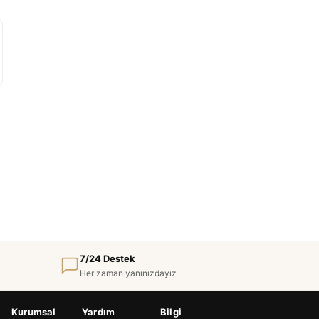
7/24 Destek
Her zaman yanınızdayız
Kurumsal
Yardım
Bilgi