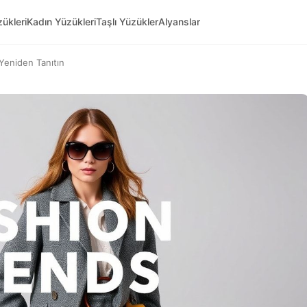
ükleri
Kadın Yüzükleri
Taşlı Yüzükler
Alyanslar
 Yeniden Tanıtın