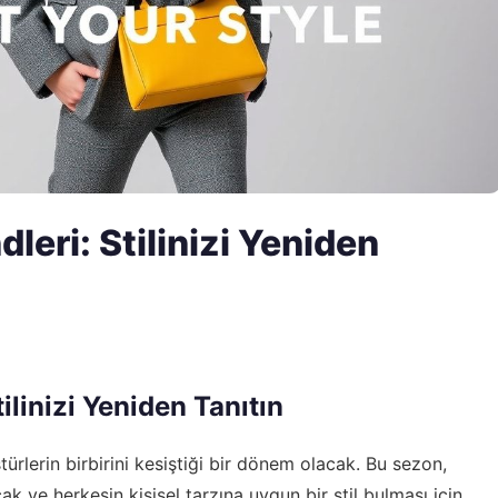
eri: Stilinizi Yeniden
linizi Yeniden Tanıtın
türlerin birbirini kesiştiği bir dönem olacak. Bu sezon,
 ve herkesin kişisel tarzına uygun bir stil bulması için